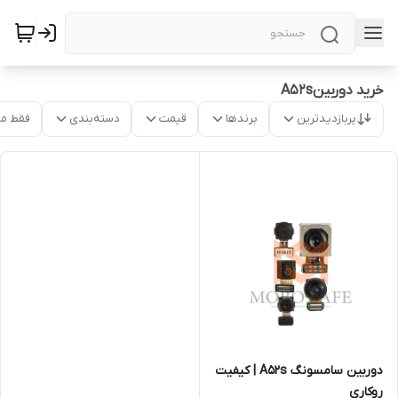
خرید دوربینA52s
پربازدیدترین
برندها
قیمت
دسته‌بندی
فقط م
دوربین‌ سامسونگ A52s | کیفیت
روکاری