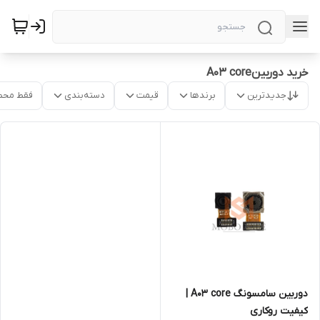
خرید دوربینA03 core
جدیدترین
برندها
قیمت
دسته‌بندی
فقط محص
دوربین‌ سامسونگ A03 core |
کیفیت روکاری