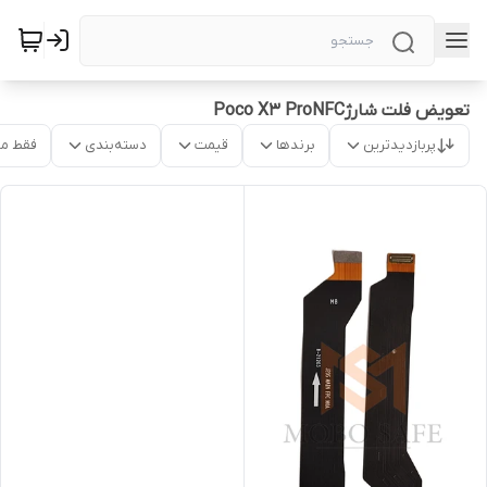
تعویض فلت شارژPoco X3 ProNFC
پربازدیدترین
برندها
قیمت
دسته‌بندی
فقط م