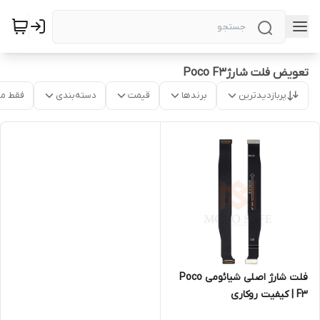
تعویض فلت شارژPoco F3
پربازدیدترین
برندها
قیمت
دسته‌بندی
فقط م
فلت شارژ اصلی شیائومی Poco
F3 | کیفیت روکاری