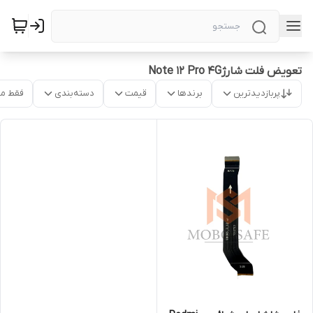
تعویض فلت شارژNote 12 Pro 4G
پربازدیدترین
برندها
قیمت
دسته‌بندی
فقط م