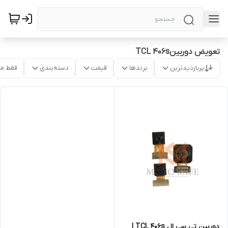
تعویض دوربینTCL 406s
پربازدیدترین
برندها
قیمت
دسته‌بندی
فقط م
دوربین‌ تی سی ال TCL 406s |