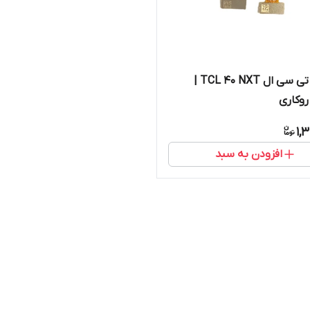
دوربین‌ تی سی ال TCL 40 NXT |
وکاری
1,
افزودن به سبد