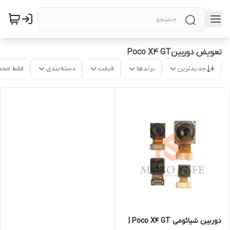
تعویض دوربینPoco X4 GT
جدیدترین
برندها
قیمت
دسته‌بندی
فقط محص
دوربین‌ شیائومی Poco X4 GT |