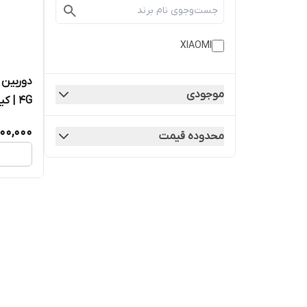
XIAOMI
موجودی
4G | کیفیت روکاری
000,000
محدوده قیمت