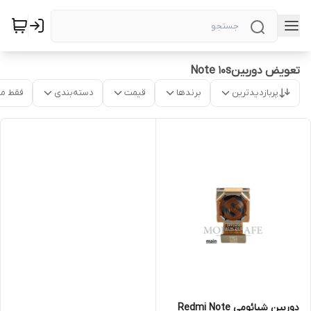
تعویض دوربینNote 10s
پربازدیدترین
برندها
قیمت
دسته‌بندی
فقط م
دوربین‌ شیائومی Redmi Note