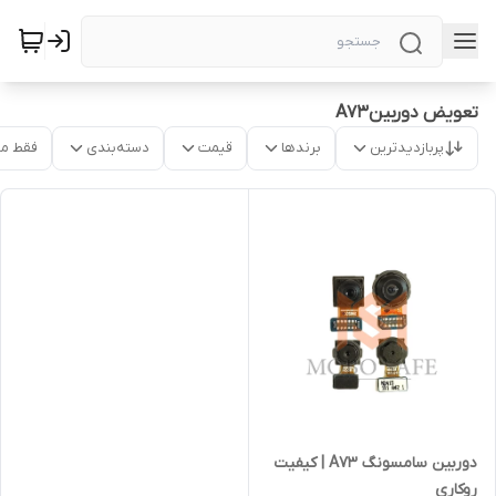
تعویض دوربینA73
پربازدیدترین
برندها
قیمت
دسته‌بندی
فقط م
دوربین‌ سامسونگ A73 | کیفیت
روکاری