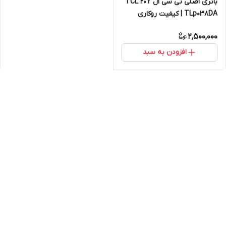
باتری اصلی تی سی ال TCL 20Y
TLp038DA | کیفیت روکاری
2,500,000
افزودن به سبد