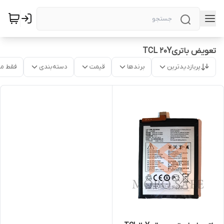
تعویض باتریTCL 20Y
پربازدیدترین
برندها
قیمت
دسته‌بندی
فقط م