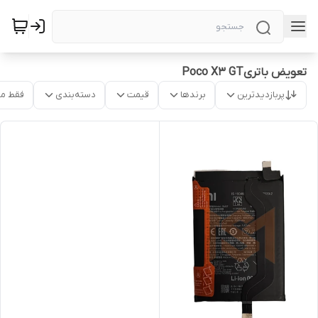
تعویض باتریPoco X3 GT
پربازدیدترین
برندها
قیمت
دسته‌بندی
فقط م