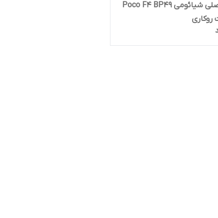
باتری اصلی شیائومی Poco F4 BP49
 روکاری