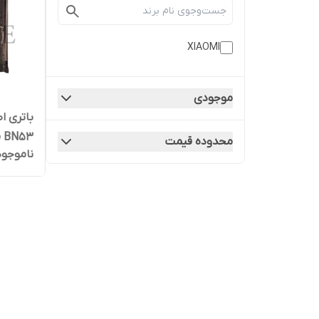
XIAOMI
موجودی
pro BN53 | کیفیت
محدوده قیمت
ناموجود