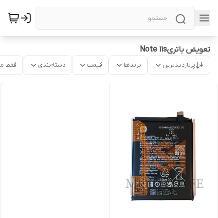
تعویض باتریNote 11s
پربازدیدترین
برندها
قیمت
دسته‌بندی
فقط م