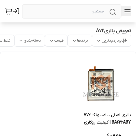
تعویض باتریA72
پربازدیدترین
برندها
قیمت
دسته‌بندی
فقط م
باتری اصلی سامسونگ A72
BA426ABY | کیفیت روکاری