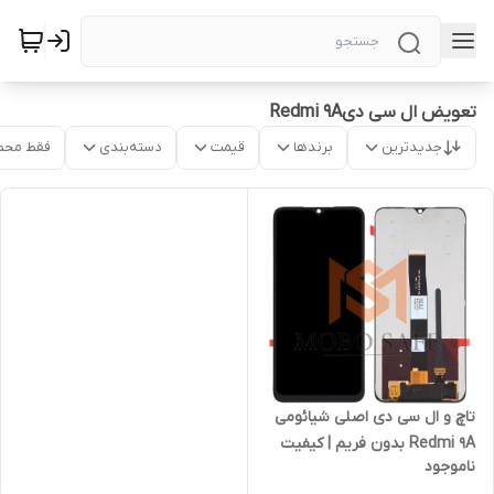
تعویض ال سی دیRedmi 9A
جدیدترین
برندها
قیمت
دسته‌بندی
فقط محص
تاچ و ال سی دی اصلی شیائومی
Redmi 9A بدون فریم | کیفیت
ناموجود
شرکتی