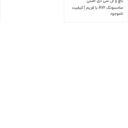
تاچ و ال سی دی اصلی
سامسونگ A72 با فریم | کیفیت
ناموجود
شرکتی