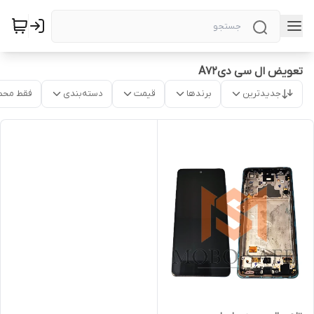
تعویض ال سی دیA72
جدیدترین
برندها
قیمت
دسته‌بندی
فقط محص