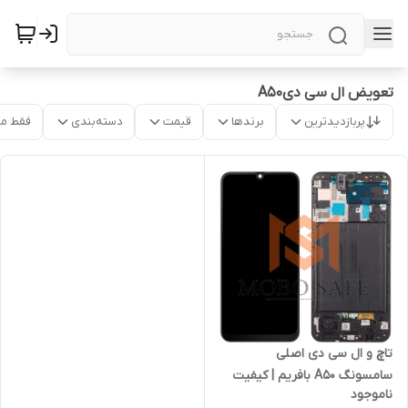
تعویض ال سی دیA50
پربازدیدترین
برندها
قیمت
دسته‌بندی
فقط م
تاچ و ال سی دی اصلی
سامسونگ A50 بافریم | کیفیت
ناموجود
شرکتی