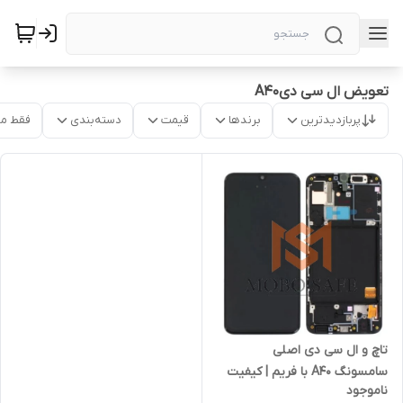
تعویض ال سی دیA40
پربازدیدترین
برندها
قیمت
دسته‌بندی
فقط م
تاچ و ال سی دی اصلی
سامسونگ A40 با فریم | کیفیت
ناموجود
شرکتی