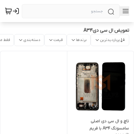
تعویض ال سی دیA34
پربازدیدترین
برندها
قیمت
دسته‌بندی
فقط م
تاچ و ال سی دی اصلی
سامسونگ A34 با فریم