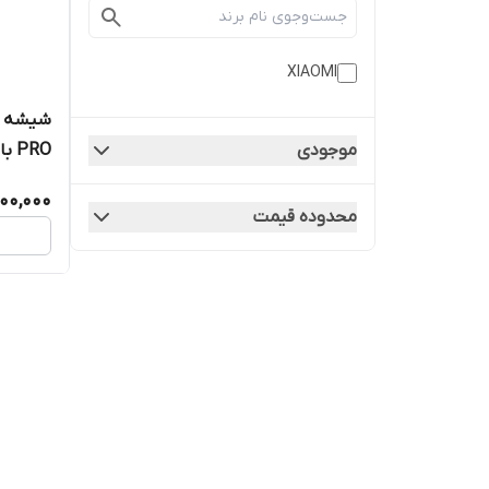
XIAOMI
PRO با فریم | کیفیت روکاری
موجودی
00,000
محدوده قیمت