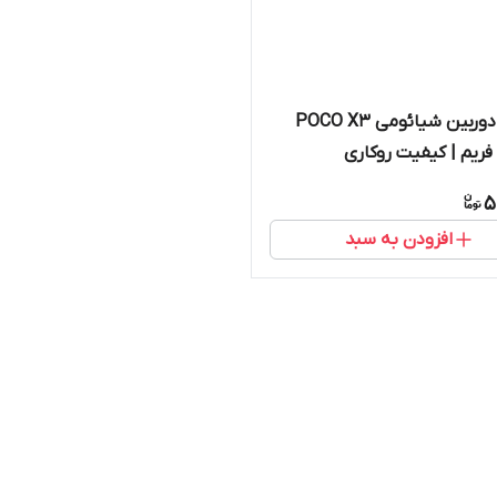
شیشه دوربین شیائومی POCO X3
5
افزودن به سبد