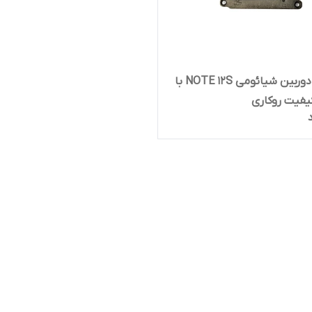
شیشه دوربین شیائومی NOTE 12S با
کیفیت روکاری