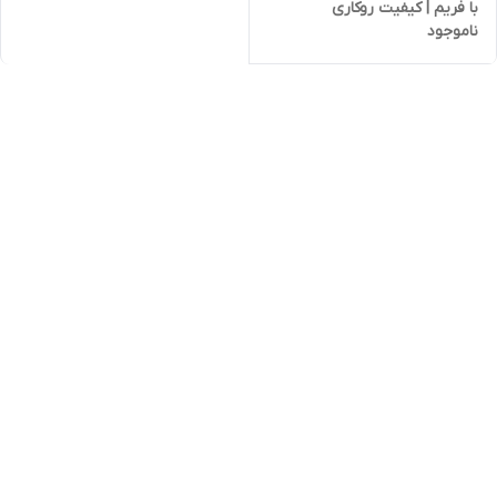
با فریم | کیفیت روکاری
ناموجود