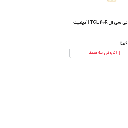
دوربین‌ تی سی ال TCL 40R | کیفیت
9
افزودن به سبد