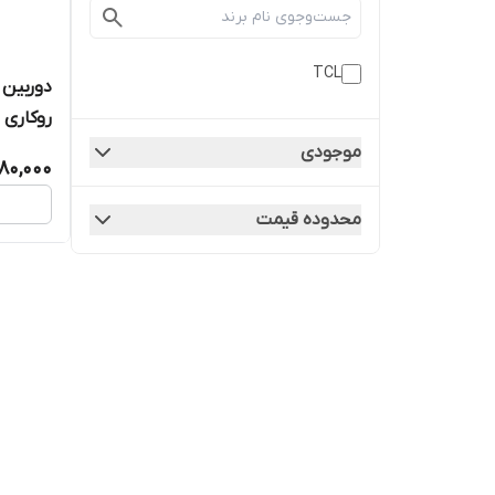
TCL
روکاری
موجودی
80,000
محدوده قیمت