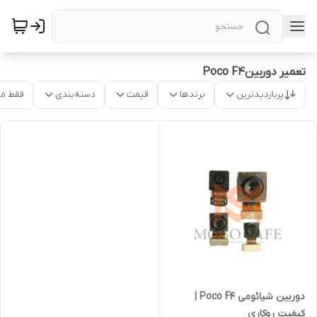
تعمیر دوربینPoco F4
پربازدیدترین
برندها
قیمت
دسته‌بندی
فقط م
دوربین‌ شیائومی Poco F4 |
کیفیت روکاری