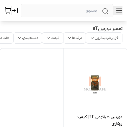
تعمیر دوربین11T
پربازدیدترین
برندها
قیمت
دسته‌بندی
فقط م
دوربین‌ شیائومی 11T | کیفیت
روکاری