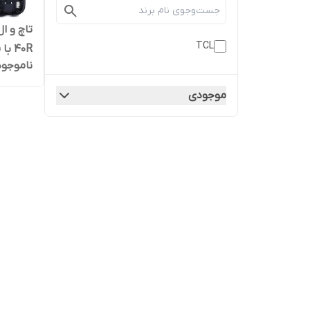
TCL
40R با فریم | کیفیت روکاری
ناموجود
موجودی