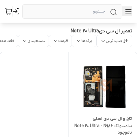
تعمیر ال سی دیNote 20 Ultra
جدیدترین
برندها
قیمت
دسته‌بندی
فقط محص
تاچ و ال سی دی اصلی
سامسونگ Note 20 Ultra - N986
ناموجود
با فریم | کیفیت روکاری