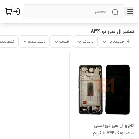
تعمیر ال سی دیA34
جدیدترین
برندها
قیمت
دسته‌بندی
فقط محص
تاچ و ال سی دی اصلی
سامسونگ A34 با فریم