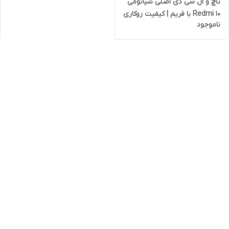
تاچ و ال سی دی اصلی شیائومی
Redmi 10 با فریم | کیفیت روکاری
ناموجود