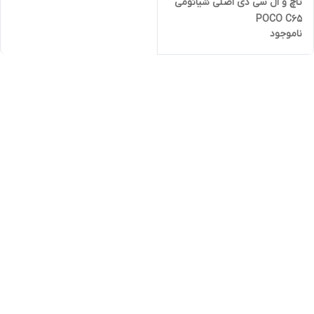
تاچ و ال سی دی اصلی شیائومی
POCO C65
ناموجود