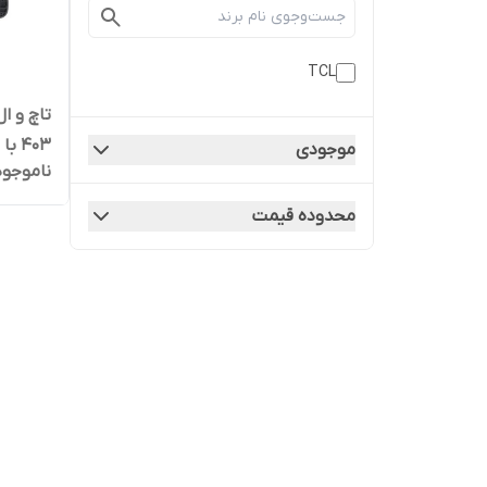
TCL
403 با فریم | کیفیت روکاری
موجودی
ناموجود
محدوده قیمت