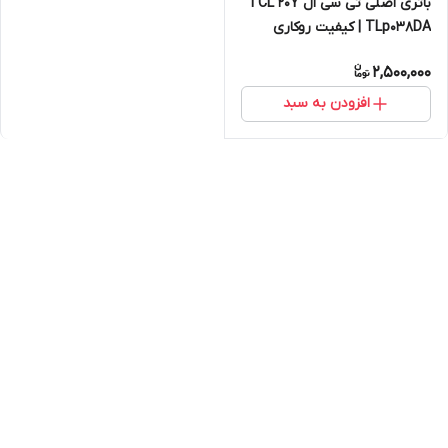
باتری اصلی تی سی ال TCL 20Y
TLp038DA | کیفیت روکاری
2,500,000
افزودن به سبد