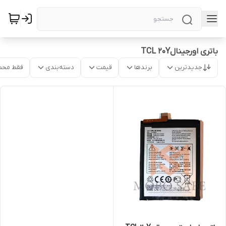
باتری اورجینالTCL 20Y
جدیدترین
برندها
قیمت
دسته‌بندی
فقط محص