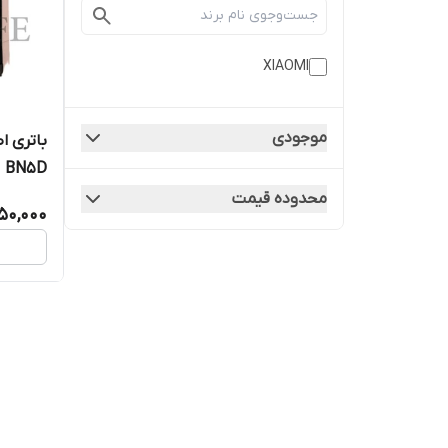
XIAOMI
موجودی
BN5D | کیفیت روکاری
محدوده قیمت
50,000