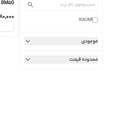
BM5G | کیفیت روکاری
680,000
XIAOMI
موجودی
محدوده قیمت