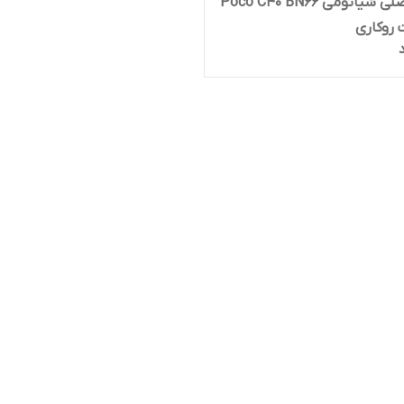
باتری اصلی شیائومی Poco C40 BN66
 روکاری