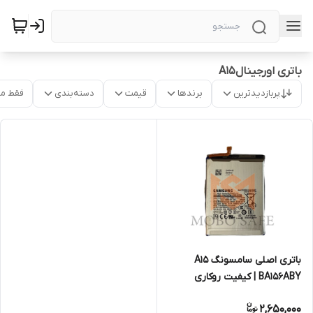
باتری اورجینالA15
پربازدیدترین
برندها
قیمت
دسته‌بندی
فقط م
باتری اصلی سامسونگ A15
BA156ABY | کیفیت روکاری
2,650,000