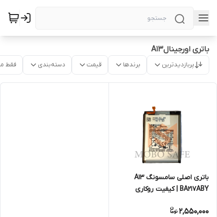
باتری اورجینالA13
پربازدیدترین
برندها
قیمت
دسته‌بندی
فقط م
باتری اصلی سامسونگ A13
BA217ABY | کیفیت روکاری
2,550,000