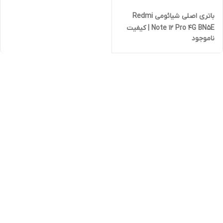
باتری اصلی شیائومی Redmi
Note 12 Pro 4G BN5E | کیفیت
ناموجود
روکاری