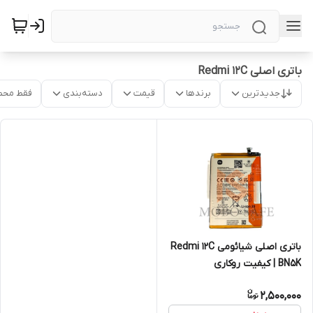
باتری اصلی Redmi 12C
جدیدترین
برندها
قیمت
دسته‌بندی
فقط محص
باتری اصلی شیائومی Redmi 12C
BN5K | کیفیت روکاری
2,500,000