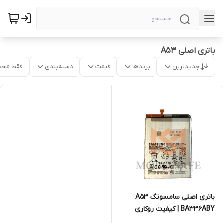
باتری اصلی A53
جدیدترین
برندها
قیمت
دسته‌بندی
فقط محص
باتری اصلی سامسونگ A53
BA336ABY | کیفیت روکاری