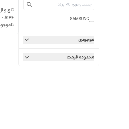
5G - A146 با فریم | کیف
SAMSUNG
ناموجود
موجودی
محدوده قیمت