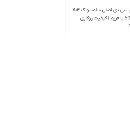
تاچ و ال سی دی اصلی سامسونگ A14
یت روکاری