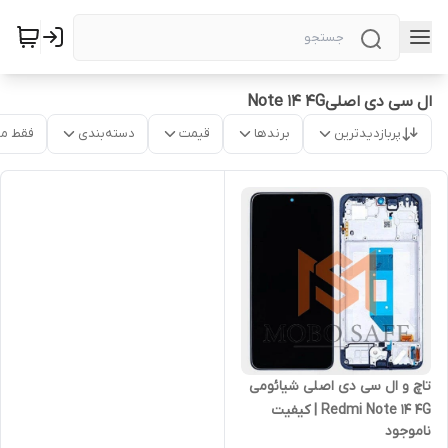
ال سی دی اصلیNote 14 4G
پربازدیدترین
برندها
قیمت
دسته‌بندی
فقط م
تاچ و ال سی دی اصلی شیائومی
Redmi Note 14 4G | کیفیت
ناموجود
شرکتی