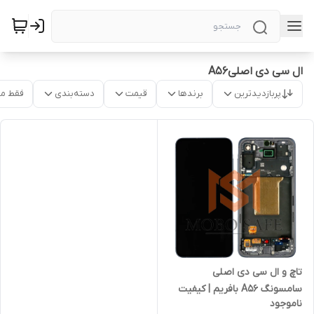
ال سی دی اصلیA56
پربازدیدترین
برندها
قیمت
دسته‌بندی
فقط م
تاچ و ال سی دی اصلی
سامسونگ A56 بافریم | کیفیت
ناموجود
شرکتی