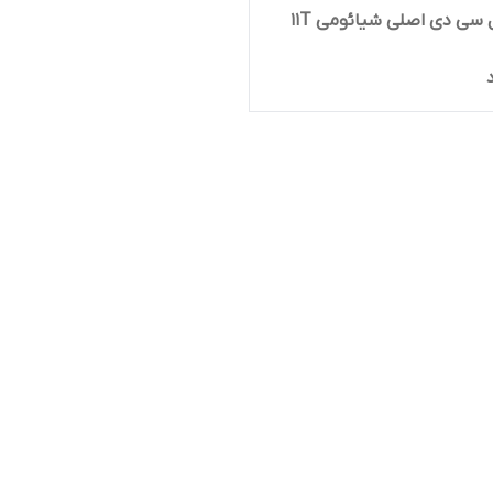
تاچ و ال سی دی اصلی شیائومی 11T