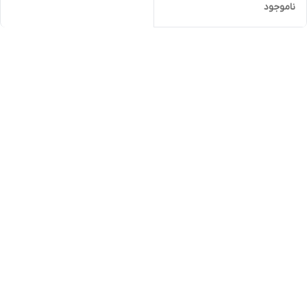
ناموجود
| کیفیت روکاری