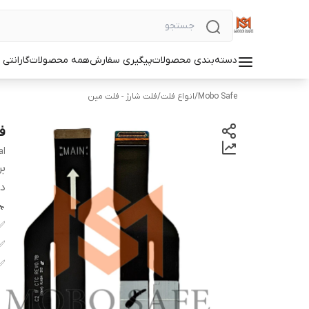
دسته‌بندی محصولات
پیگیری سفارش
همه محصولات
گارانتی
Mobo Safe
/
انواع فلت
/
فلت شارژ - فلت مین
فل
al
بر
دس
✅
✅
✅