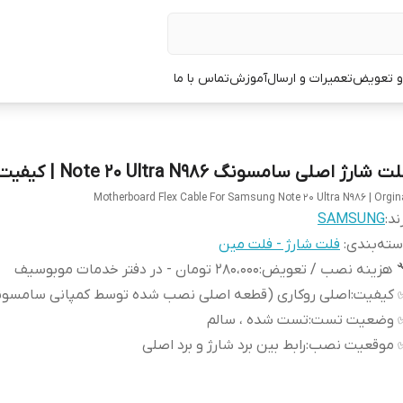
 و تعویض
تعمیرات و ارسال
آموزش
تماس با ما
ت شارژ اصلی سامسونگ Note 20 Ultra N986 | کیفیت روکاری
Motherboard Flex Cable For Samsung Note 20 Ultra N986 | Orgin
ند:
SAMSUNG
ته‌بندی
:
فلت شارژ - فلت مین
 هزینه نصب / تعویض
:
280،000 تومان - در دفتر خدمات موبوسیف
 کیفیت
:
اصلی روکاری (قطعه اصلی نصب شده توسط کمپانی سامسون
 وضعیت تست
:
تست شده ، سالم
 موقعیت نصب
:
رابط بین برد شارژ و برد اصلی