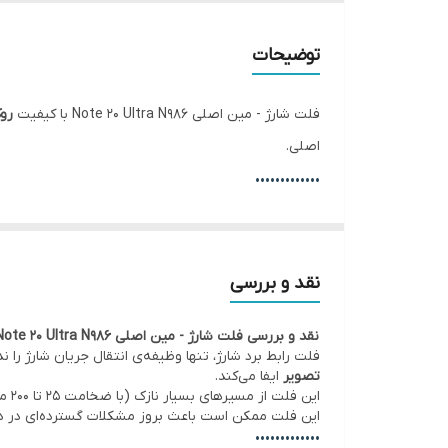
✅ موقعیت نصب
توضیحات
فلت شارژ - مین اصلی Note 20 Ultra N986 با کیفیت
روک
اصلی.
•••••••••••••
⚙️ مشخصات:
• وضعیت: تست‌شده و سالم
• محل نصب: از طریق کانکتور و اتصال برد شارژ به برد ا
نقد و بررسی
• عملکرد: اتصال پورت شارژ، میکروفن تماس، بازر اسپیکر 
نقد و بررسی فلت شارژ - مین اصلی Note 20 Ultra N986 | کیفیت روکاری
• کیفیت:
اصلی روکاری
(قطعه اصلی نصب شده توسط کمپ
فلت رابط برد شارژ، تنها وظیفه‌ی انتقال جریان شارژ را
•••••••••••••
تصویر
ایفا می‌کند.
این
🛠 ضمانت و خدمات:
این فلت ممکن است باعث بروز مشکلات گسترده‌ای در د
• گارانتی اصالت کالا و هفت روز مهلت تست سلامت قط
•••••••••••••