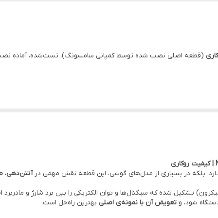
رابط بین برد شارژ و برد اصلی
اری
(قطعه اصلی نصب شده توسط کمپانی سامسونگ )، تست‌شده، آماده نصب،
صلی
به مادربرد
انی سامسونگ )
 ندارد؛ بلکه در بسیاری از مدل‌های گوشی، این قطعه نقش مهمی در
آنتن‌دهی
، 
 فلت از مسیرهای بسیار نازک (با ضخامت ۲۵ تا ۲۰۰ میکرون) تشکیل شده که سیگنال‌ها و توان الکتریکی را بین 
ستگاه شود، و
تعویض آن با نمونه‌ی اصل
ی
بهترین راه‌حل است.
عه