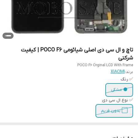
تاچ و ال سی دی اصلی شیائومی POCO F6 | کیفیت
شرکتی
POCO F6 Orginal LCD With Frame
برند:
XIAOMI
✅ رنگ
⚫ مشکی
✅ نوع ال سی دی
⬜ بدون فریم