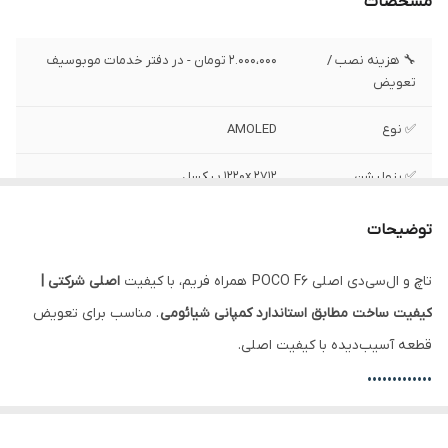
مشخصات
🔧 هزینه نصب /
2.000،000 تومان - در دفتر خدمات موبوسیف
تعویض
✅ نوع
AMOLED
✅ رزولیشن
1220x 2712 پیکسل
✅ سایز
6.67 اینچ
توضیحات
✅ فریم
دارد
تاچ و ال‌سی‌دی اصلی POCO F6 همراه فریم، با کیفیت
اصلی شرکتی |
کیفیت ساخت مطابق استاندارد کمپانی شیائومی
. مناسب برای تعویض
✅ وضعیت تست
تست شده ، سالم
قطعه آسیب‌دیده با کیفیت اصلی.
•••••••••••••
تفاوت ال‌سی‌دی با فریم و بدون فریم: